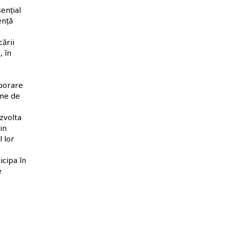
ențial
ență
cării
, în
aborare
eme de
zvolta
in
l lor
icipa în
e