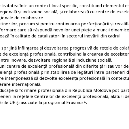
ivitatea într-un context local specific, constituind elementul es
ională și incluziune socială, și colaborează cu centre de excel
aționale de colaborare.
inerilor, precum și pentru continuarea perfecționării și recalifi
e formare care să răspundă nevoilor unei piețe a muncii dinamice
ează în calitate de catalizatori în sectorul inovării din cadrul
 sprijină înființarea și dezvoltarea progresivă de rețele de col
e de excelență profesională, contribuind la crearea de ecosist
ru inovare, dezvoltare regională și incluziune socială.
uni centre de excelență profesională din diferite țări sau vor de
lență profesională prin stabilirea de legături între parteneri d
care intenționează să dezvolte excelența profesională în contextu
erare internațională.
 educație și formare profesională din Republica Moldova pot part
teneri la rețelele Centrelor de excelență profesională, alături d
 țările UE și asociate la programul Erasmus+.