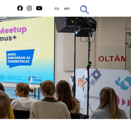
ro
en