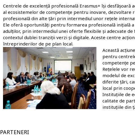
Centrele de excelență profesională Erasmus+ își desfășoară act
al ecosistemelor de competențe pentru inovare, dezvoltare reg
profesională din alte țări prin intermediul unor rețele intern
Ele oferă oportunități pentru formarea profesională inițială a t
adulților, prin intermediul unei oferte flexibile și adecvate d
contextul dublei tranziții verzi și digitale. Aceste centre acțion
întreprinderilor de pe plan local.
Imagine
Această acțiune
pentru centrel
competențe pent
Rețelele vor re
modelul de exce
diferite țări, 
local prin coop
Instituțiile de
calitate de par
instituțiile din
PARTENERI