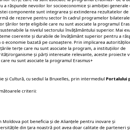
u a răspunde nevoilor lor socioeconomice și ambiției generale 
tei componente sunt integrarea și extinderea rezultatelor de 
formă de rezerve pentru sector în cadrul programelor bilaterale
or țărilor terțe eligibile care nu sunt asociate la programul Er
 sustenabile la nivelul sectorului învățământului superior. Mai ex
sisteme coerente și durabile de învățământ superior pentru a ră
a o economie bazată pe cunoaștere. Prin implicarea autoritățilo
ările terțe care nu sunt asociate la program, a instituțiilor de
orități/organisme și părți interesate relevante, aceste proiecte v
țe care nu sunt asociate la programul Erasmus+
 și Cultură, cu sediul la Bruxelles, prin intermediul
Portalului
mătoarele criterii:
din Moldova pot beneficia și de Alianțele pentru inovare și
rsitățile din țara noastră pot avea doar calitate de parteneri ș