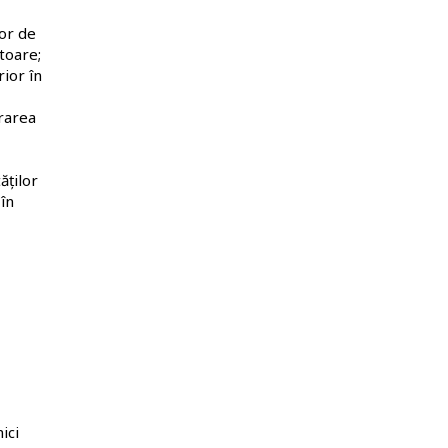
lor de
toare;
rior în
urarea
ăților
în
ici