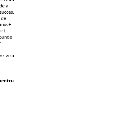
de a
succes,
 de
asmus+
act,
spunde
r
or viza
 pentru
i