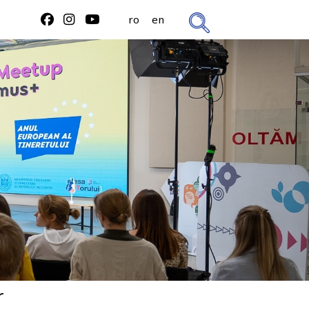
ro
en
r