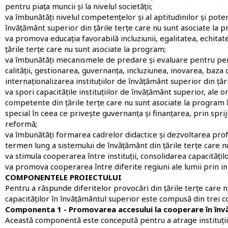
pentru piața muncii și la nivelul societății;
va îmbunătăți nivelul competențelor și al aptitudinilor și potenț
învățământ superior din țările terțe care nu sunt asociate la
va promova educația favorabilă incluziunii, egalitatea, echita
țările terțe care nu sunt asociate la program;
va îmbunătăți mecanismele de predare și evaluare pentru person
calității, gestionarea, guvernanța, incluziunea, inovarea, baza 
internaționalizarea instituțiilor de învățământ superior din țăr
va spori capacitățile instituțiilor de învățământ superior, ale
competente din țările terțe care nu sunt asociate la program 
special în ceea ce privește guvernanța și finanțarea, prin sprij
reformă;
va îmbunătăți formarea cadrelor didactice și dezvoltarea prof
termen lung a sistemului de învățământ din țările terțe care n
va stimula cooperarea între instituții, consolidarea capacitățil
va promova cooperarea între diferite regiuni ale lumii prin in
COMPONENTELE PROIECTULUI
Pentru a răspunde diferitelor provocări din țările terțe care 
capacităților în învățământul superior este compusă din trei 
Componenta 1 - Promovarea accesului la cooperare în înv
Această componentă este concepută pentru a atrage instituții