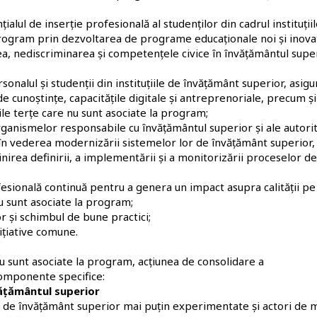
ialul de inserție profesională al studenților din cadrul instituții
 program prin dezvoltarea de programe educaționale noi și inova
tea, nediscriminarea și competențele civice în învățământul supe
alul și studenții din instituțiile de învățământ superior, asig
de cunoștințe, capacitățile digitale și antreprenoriale, precum și
ile terțe care nu sunt asociate la program;
 organismelor responsabile cu învățământul superior și ale autorit
în vederea modernizării sistemelor lor de învățământ superior, 
inirea definirii, a implementării și a monitorizării proceselor de
esională continuă pentru a genera un impact asupra calității pe
u sunt asociate la program;
or și schimbul de bune practici;
ițiative comune.
nu sunt asociate la program, acțiunea de consolidare a
componente specifice:
ățământul superior
 de învățământ superior mai puțin experimentate și actori de m