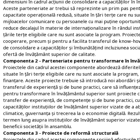
dimensiuni în cadrul acțiunii de consolidare a capacităților în 
Aceste parteneriate ar trebui să reprezinte un prim pas pentru
capacitate operațională redusă, situate în țări terțe care nu su
mijloacelor comunicare cu persoanele cu mai puține oportunit
reduce decalajul în materie de internaționalizare în rândul inst
țările terțe eligibile care nu sunt asociate la program. Proiec
cooperare, precum și pentru a facilita transferul de know-how,
de consolidare a capacităților și îmbunătățind incluziunea socia
ofertă de învățământ superior de calitate.
Componenta 2 - Parteneriate pentru transformare în înv
Proiectele din cadrul acestei componente abordează diferitele 
situate în țări terțe eligibile care nu sunt asociate la progra
finanțare. Aceste proiecte trebuie să introducă noi abordări și
transferul de experiență și de bune practici, care să influențez
pentru transformare în învățământul superior sunt proiecte c
transfer de experiență, de competențe și de bune practici, cu 
capacităților instituțiilor de învățământ superior vizate de a a
climatice, guvernanța și trecerea la o economie digitală. Rezul
termen lung asupra instituțiilor de învățământ superior vizate 
beneficii societății în ansamblu.
Componenta 3 - Proiecte de reformă structurală
Proiectele din cadrul acestei componente sprijină eforturile 