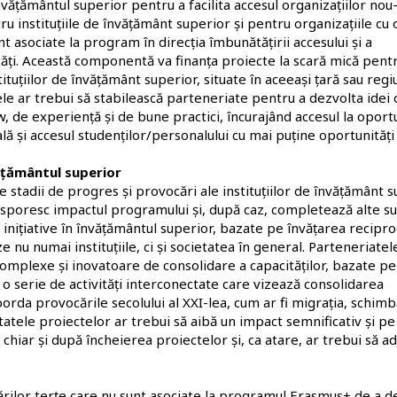
învățământul superior pentru a facilita accesul organizațiilor nou
 instituțiile de învățământ superior și pentru organizațiile cu 
nt asociate la program în direcția îmbunătățirii accesului și a
ăți. Această componentă va finanța proiecte la scară mică pent
ituțiilor de învățământ superior, situate în aceeași țară sau regi
tele ar trebui să stabilească parteneriate pentru a dezvolta idei
 de experiență și de bune practici, încurajând accesul la oportu
lă și accesul studenților/personalului cu mai puține oportunități 
ățământul superior
stadii de progres și provocări ale instituțiilor de învățământ s
m, sporesc impactul programului și, după caz, completează alte s
 inițiative în învățământul superior, bazate pe învățarea recipro
e nu numai instituțiile, ci și societatea în general. Parteneriatel
omplexe și inovatoare de consolidare a capacităților, bazate pe
o serie de activități interconectate care vizează consolidarea
borda provocările secolului al XXI-lea, cum ar fi migrația, schimb
tatele proiectelor ar trebui să aibă un impact semnificativ și pe
chiar și după încheierea proiectelor și, ca atare, ar trebui să a
țărilor terțe care nu sunt asociate la programul Erasmus+ de a d