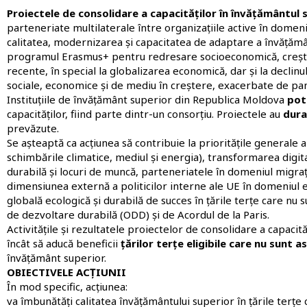
Proiectele de consolidare a capacităților în învățământul 
parteneriate multilaterale între organizațiile active în domeni
calitatea, modernizarea și capacitatea de adaptare a învățământ
programul Erasmus+ pentru redresare socioeconomică, creștere
recente, în special la globalizarea economică, dar și la declinul
sociale, economice și de mediu în creștere, exacerbate de p
Instituțiile de învățământ superior din Republica Moldova
pot
capacităților, fiind parte dintr-un consorțiu. Proiectele au
durat
prevăzute.
Se așteaptă ca acțiunea să contribuie la prioritățile generale
schimbările climatice, mediul și energia), transformarea digita
durabilă și locuri de muncă, parteneriatele în domeniul migraț
dimensiunea externă a politicilor interne ale UE în domeniul e
globală ecologică și durabilă de succes în țările terțe care nu
de dezvoltare durabilă (ODD) și de Acordul de la Paris.
Activitățile și rezultatele proiectelor de consolidare a capacit
încât să aducă beneficii
țărilor terțe eligibile care nu sunt 
învățământ superior.
OBIECTIVELE ACȚIUNII
În mod specific, acțiunea:
va îmbunătăți calitatea învățământului superior în țările terțe