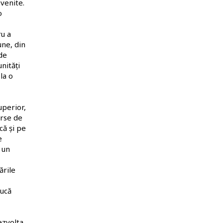
-venite.
o
ru a
une, din
 de
nități
la o
uperior,
urse de
că și pe
e
 un
ările
ducă
ezvolta