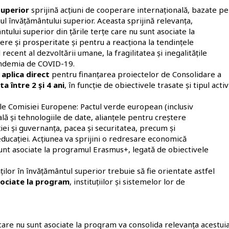
superior
sprijină acțiuni de cooperare internațională, bazate pe
ul învățământului superior. Aceasta sprijină relevanța,
ului superior din țările terțe care nu sunt asociate la
 și prosperitate și pentru a reacționa la tendințele
 recent al dezvoltării umane, la fragilitatea și inegalitățile
andemia de COVID-19.
 aplica direct
pentru finanțarea proiectelor de Consolidare a
a între 2 și 4 ani
, în funcție de obiectivele trasate și tipul activ
 ale Comisiei Europene: Pactul verde european (inclusiv
lă și tehnologiile de date, alianțele pentru creștere
iei și guvernanța, pacea și securitatea, precum și
ducației. Acțiunea va sprijini o redresare economică
 sunt asociate la programul Erasmus+, legată de obiectivele
ăților în învățământul superior trebuie să fie orientate astfel
asociate la program
, instituțiilor și sistemelor lor de
 care nu sunt asociate la program va consolida relevanța acestui