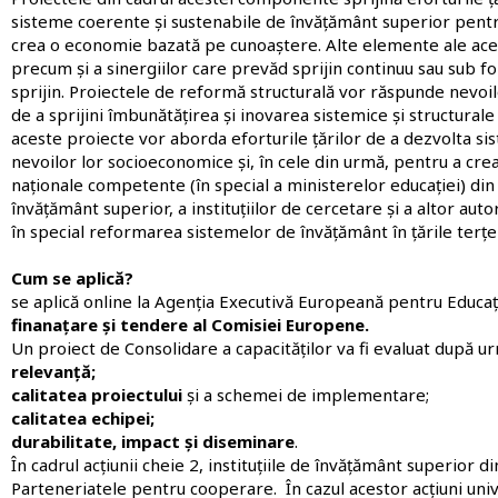
sisteme coerente și sustenabile de învățământ superior pentr
crea o economie bazată pe cunoaștere. Alte elemente ale aces
precum și a sinergiilor care prevăd sprijin continuu sau sub 
sprijin. Proiectele de reformă structurală vor răspunde nevoil
de a sprijini îmbunătățirea și inovarea sistemice și structurale
aceste proiecte vor aborda eforturile țărilor de a dezvolta 
nevoilor lor socioeconomice și, în cele din urmă, pentru a cre
naționale competente (în special a ministerelor educației) din ț
învățământ superior, a instituțiilor de cercetare și a altor aut
în special reformarea sistemelor de învățământ în țările ter
Cum se aplică?
se aplică online la Agenția Executivă Europeană pentru Educație
finanațare și tendere al Comisiei Europene
.
Un proiect de Consolidare a capacităților va fi evaluat după ur
relevanță;
calitatea proiectului
și a schemei de implementare;
calitatea echipei;
durabilitate, impact și diseminare
.
În cadrul acțiunii cheie 2, instituțiile de învățământ superior 
Parteneriatele pentru cooperare. În cazul acestor acțiuni unive