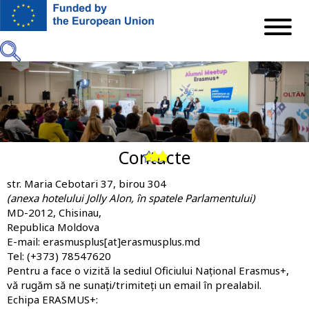
Mergi
la
conţinutul
principal
Contacte
Previous
Next
str. Maria Cebotari 37, birou 304
(anexa hotelului Jolly Alon, în spatele Parlamentului)
MD-2012, Chisinau,
Republica Moldova
E-mail: erasmusplus[at]erasmusplus.md
Tel: (+373) 78547620
Pentru a face o vizită la sediul Oficiului Național Erasmus+,
vă rugăm să ne sunați/trimiteți un email în prealabil.
Echipa ERASMUS+: