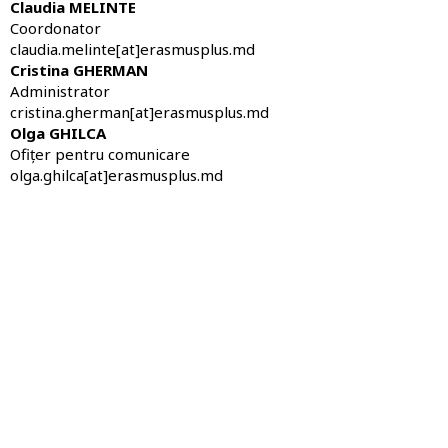
Claudia MELINTE
Coordonator
claudia.melinte[at]erasmusplus.md
Cristina GHERMAN
Administrator
cristina.gherman[at]erasmusplus.md
Olga GHILCA
Ofițer pentru comunicare
olga.ghilca[at]erasmusplus.md