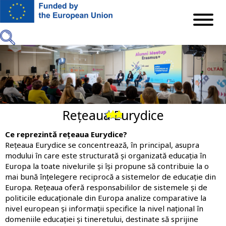
Mergi
la
conţinutul
principal
Rețeaua Eurydice
Previous
Next
Ce reprezintă rețeaua Eurydice?
Rețeaua Eurydice
se concentrează, în principal, asupra
modului în care este structurată și organizată educația în
Europa la toate nivelurile și își propune să contribuie la o
mai bună înțelegere reciprocă a sistemelor de educație din
Europa. Rețeaua oferă responsabililor de sistemele și de
politicile educaționale din Europa analize comparative la
nivel european și informații specifice la nivel național în
domeniile educației și tineretului, destinate să sprijine