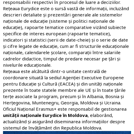
responsabilii respectivi în procesul de luare a deciziilor.
Rețeaua Eurydice este o sursă vastă de informații, incluzând
descrieri detaliate și prezentări generale ale sistemelor
naționale de educație (
sisteme și politici naționale de
educație
), rapoarte tematice comparative vizând subiecte
specifice de interes european (
rapoarte tematice
),
indicatori și statistici (
serii de date-cheie
) și o serie de date
și cifre legate de educație, cum ar fi structurile educaționale
naționale, calendarele școlare, comparații între salariile
cadrelor didactice, timpul de predare necesar pe țări și
nivelurile educaționale.
Rețeaua este alcătuită dintr-o unitate centrală de
coordonare situată la sediul Agenției Executive Europene
pentru Educație și Cultură (EACEA) și din unități naționale
prezente în toate statele membre ale UE și în toate țările
terțe asociate la program, precum și în Albania, Bosnia și
Herțegovina, Muntenegru, Georgia, Moldova și Ucraina.
Oficiul Național Erasmus+ este responsabil de gestionarea
unității naționale Eurydice în Moldova
, elaborând,
actualizând și asigurând diseminarea informațiilor despre
sistemul de învățământ din Republica Moldova.
Imagine