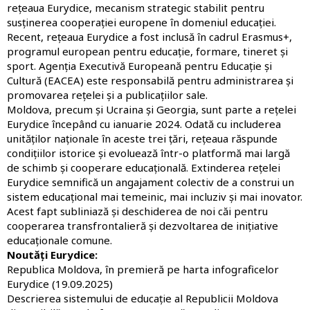
rețeaua Eurydice, mecanism strategic stabilit pentru
susținerea cooperației europene în domeniul educației.
Recent, rețeaua Eurydice a fost inclusă în cadrul Erasmus+,
programul european pentru educație, formare, tineret și
sport. Agenția Executivă Europeană pentru Educație și
Cultură (EACEA) este responsabilă pentru administrarea și
promovarea rețelei și a publicațiilor sale.
Moldova, precum și Ucraina și Georgia, sunt parte a rețelei
Eurydice începând cu ianuarie 2024. Odată cu includerea
unităților naționale în aceste trei țări, rețeaua răspunde
condițiilor istorice și evoluează într-o platformă mai largă
de schimb și cooperare educațională. Extinderea rețelei
Eurydice semnifică un angajament colectiv de a construi un
sistem educațional mai temeinic, mai incluziv și mai inovator.
Acest fapt subliniază și deschiderea de noi căi pentru
cooperarea transfrontalieră și dezvoltarea de inițiative
educaționale comune.
Noutăți Eurydice:
Republica Moldova, în premieră pe harta infograficelor
Eurydice
(19.09.2025)
Descrierea sistemului de educație al Republicii Moldova