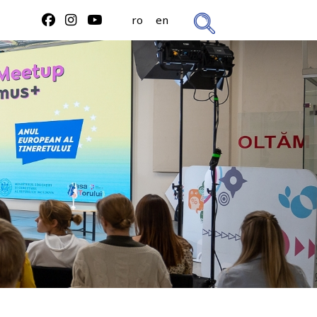
ro
en