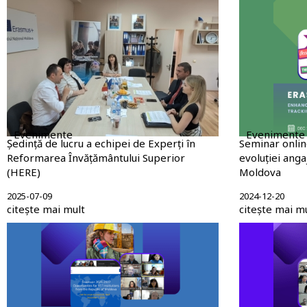
Evenimente
Evenimente
Ședință de lucru a echipei de Experți în
Seminar onlin
Reformarea Învățământului Superior
evoluției angaj
(HERE)
Moldova
2025-07-09
2024-12-20
citește mai mult
citește mai m