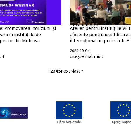
Evenimente
: Promovarea incluziunii și
Atelier pentru instituțiile VET
ării în instituțiile de
eficiente pentru identificare
perior din Moldova
internaționali în proiectele 
2024-10-04
ult
citește mai mult
pagina
1
pagina
2
pagina
3
pagina
4
pagina
5
pagina
next ›
ultima
last »
curentă
următoare
pagină