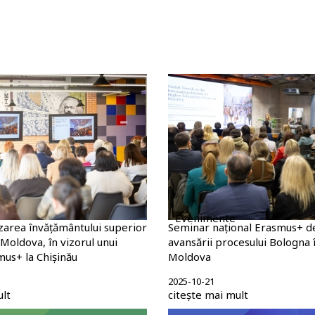
Evenimente
izarea învățământului superior
Seminar național Erasmus+ d
Moldova, în vizorul unui
avansării procesului Bologna 
us+ la Chișinău
Moldova
2025-10-21
ult
citește mai mult