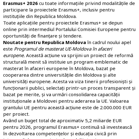
Erasmus+ 2026
cu toate informațiile privind modalitățile de
participare la proiectele Erasmus+, inclusiv pentru
instituțiile din Republica Moldova.
Toate aplicațiile pentru proiectele Erasmus+ se depun
online prin intermediul
Portalului Comisiei Europene pentru
oportunități de finanțare și tendere
.
Noutate pentru Republica Moldova
în cadrul noului apel
este
Programul de masterat UE-Moldova în afaceri
europene.
Această acțiune va sprijini un proiect de reformă
structurală menit să instituie un program emblematic de
masterat în afaceri europene în Moldova, bazat pe
cooperarea dintre universitățile din Moldova și alte
universități europene. Acesta va viza tinerii profesioniști și
funcționarii publici, selectați printr-un proces transparent și
bazat pe merite, și va urmări consolidarea capacității
instituționale a Moldovei pentru aderarea la UE. Valoarea
grantului UE pentru această acțiune este de 2.000.000 EUR
per proiect.
Având un buget total de aproximativ 5,2 miliarde EUR
pentru 2026, programul Erasmus+ continuă să investească
în dezvoltarea competențelor și educația civică prin