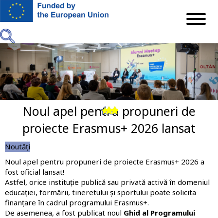
Mergi
la
conţinutul
principal
Noul apel pentru propuneri de
Previous
Next
proiecte Erasmus+ 2026 lansat
Noutăți
Noul
apel pentru propuneri de proiecte Erasmus+ 2026
a
fost oficial lansat!
Astfel, orice instituție publică sau privată activă în domeniul
educației, formării, tineretului și sportului poate solicita
finanțare în cadrul programului Erasmus+.
De asemenea, a fost publicat noul
Ghid al Programului