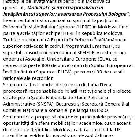
instituțiile de învățământ superior din Moldova cu
genericul
„
Mobilitate și internaționalizare în
învățământul superior: avansarea Procesului Bologna”.
Evenimentul a fost organizat cu sprijinul
Experților în
Reforma Învățământului Superior
(HERE) în Moldova, fiind
parte a activităților echipei
HERE în Republica Moldova
.
Trebuie menționat că Experții în Reforma Învățământului
Superior activează în cadrul Programului Erasmus+, cu
suportul consorțiului internațional SPHERE. Acesta include
experți ai Asociației Universitare Europene (EUA), ce
reprezintă peste 800 de universități din Spațiul European al
Învățământului Superior (EHEA), precum și 33 de consilii
naționale ale rectorilor.
Seminarul a fost condus de experta
dr. Ligia Deca
,
prorectoră responsabilă de relații instituționale și proiecte
strategice la Școala Naționala de Studii Politice și
Administrative (SNSPA), București și Secretară Generală al
Comisiei Naționale a României pe lângă UNESCO.
Seminarul și-a propus să abordeze principalele provocări și
oportunități din
sfera
mobilităților academice, cu un accent
deosebit pe Republica Moldova, ca țară-candidat la UE.
Discuțiile au evidențiat necesitatea dezvoltării unor