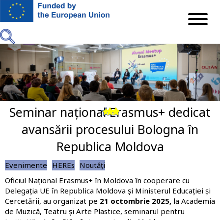
Mergi
la
conţinutul
principal
Seminar național Erasmus+ dedicat
Previous
Next
avansării procesului Bologna în
Republica Moldova
Evenimente
HEREs
Noutăți
Oficiul Național Erasmus+ în Moldova în cooperare cu
Delegația UE în Republica Moldova și Ministerul Educației și
Cercetării, au organizat pe
21 octombrie 2025,
la
Academia
de Muzică, Teatru și Arte Plastice, seminarul pentru