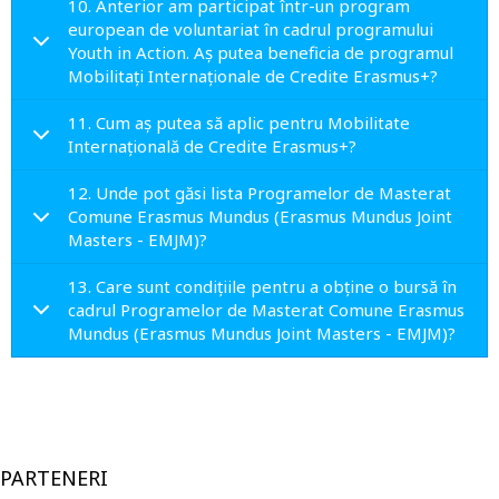
10. Anterior am participat într-un program
european de voluntariat în cadrul programului
Youth in Action. Aș putea beneficia de programul
Mobilitați Internaționale de Credite Erasmus+?
11. Cum aș putea să aplic pentru Mobilitate
Internațională de Credite Erasmus+?
12. Unde pot găsi lista Programelor de Masterat
Comune Erasmus Mundus (Erasmus Mundus Joint
Masters - EMJM)?
13. Care sunt condițiile pentru a obține o bursă în
cadrul Programelor de Masterat Comune Erasmus
Mundus (Erasmus Mundus Joint Masters - EMJM)?
PARTENERI