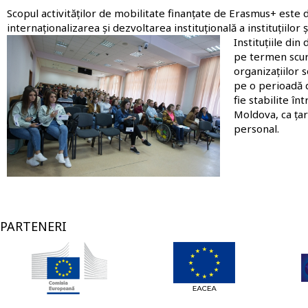
Scopul activităților de mobilitate finanțate de Erasmus+ este de
internaționalizarea și dezvoltarea instituțională a instituțiilor
Imagine
Instituțiile di
pe termen scurt
organizațiilor 
pe o perioadă d
fie stabilite în
Moldova, ca țar
personal.
PARTENERI