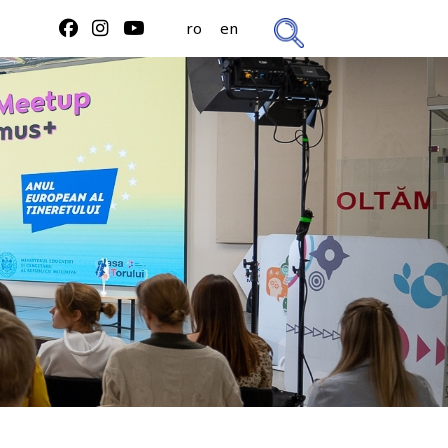
ro
en