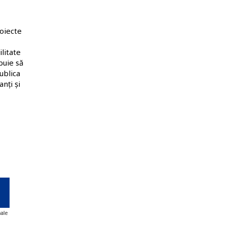
roiecte
litate
buie să
ublica
nți și