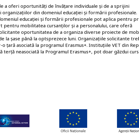
 a oferi oportunități de învățare individuale și de a sprijini
 și organizațiilor din domeniul educației și formării profesionale.
n domeniul educației și formării profesionale pot aplica pentru p
 pentru mobilitatea cursanților și a personalului, care oferă
solicitante oportunitatea de a organiza diverse proiecte de mobi
e la șase până la optsprezece luni. Organizațiile solicitante tre
tr-o țară asociată la programul Erasmus+. Instituțiile VET din Rep
ă terță neasociată la Programul Erasmus+, pot doar găzdui cursa