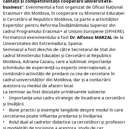
calității și competitivității cooperării universitate-
business”
. Evenimentul a fost organizat de Oficiul Național
Erasmus+ din Moldova, în cooperare cu Ministerul Educației
și Cercetării al Republicii Moldova, ca parte a activităților
Experților pentru Reforma Învățământului Superior din
cadrul Programului Erasmus+ al Uniunii Europene (SPHERE).
Formatorul evenimentului a fost
Dr. Alfonso MARZAL
de la
Universitatea din Extremadura, Spania.
Seminarul a fost deschis de către Secretarul de Stat din
cadrul Ministerului Educației și Cercetării al Republicii
Moldova, Adriana Cazacu, care a subliniat importanța
schimbului de experiență cu experții internaționali, a
combinării activității de predare cu cea de cercetare în
cadrul universităților din Moldova, dar și a conlucrării
acestora cu mediul de afaceri local.
La seminar au fost discutate următoarele subiecte:
• Importanța unui cadru strategic de încadrare a cercetării
și învățării.
• Bune practici și exemple tangibile despre modul în care
cercetarea poate influența predarea și învățarea.
• Rolul dual al cadrelor didactice ca cercetători și profesori
și modalități de sprijinire a acestora, studii de caz.