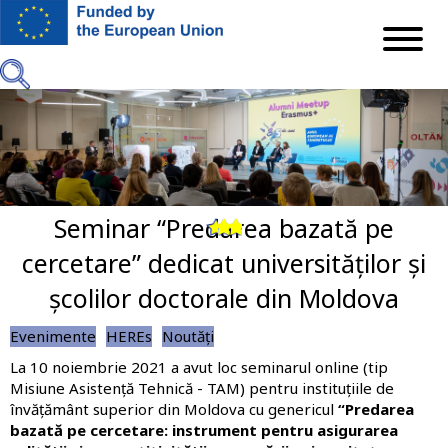
Mergi
la
conţinutul
principal
Seminar “Predarea bazată pe
Previous
Next
cercetare” dedicat universităților și
școlilor doctorale din Moldova
Evenimente
HEREs
Noutăți
La 10 noiembrie 2021 a avut loc seminarul online (tip
Misiune Asistență Tehnică - TAM) pentru instituțiile de
învățământ superior din Moldova cu genericul
“Predarea
bazată pe cercetare: instrument pentru asigurarea