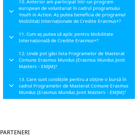
10. Anterior am participat într-un program
european de voluntariat în cadrul programului
Youth in Action. Aș putea beneficia de programul
Mobilitați Internaționale de Credite Erasmus+?
11. Cum aș putea să aplic pentru Mobilitate
Internațională de Credite Erasmus+?
12. Unde pot găsi lista Programelor de Masterat
Comune Erasmus Mundus (Erasmus Mundus Joint
Masters - EMJM)?
13. Care sunt condițiile pentru a obține o bursă în
cadrul Programelor de Masterat Comune Erasmus
Mundus (Erasmus Mundus Joint Masters - EMJM)?
PARTENERI