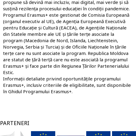
propune să devină mai incluziv, mai digital, mai verde și să
susțină rezilența procesului educației în condiții pandemice.
Programul Erasmus+ este gestionat de Comisia Europeană
(organul executiv al UE), de
Agenția Europeană Executivă
pentru Educație și Cultură
(EACEA), de
Agențiile Naționale
din Statele membre ale UE și țările terțe asociate la
program
(Macedonia de Nord, Islanda, Liechtenstein,
Norvegia, Serbia și Turcia) și de
Oficiile Naționale în țările
terțe care nu sunt asociate la program
. Republica Moldova
are statut de țără terță care nu este asociată la programul
Erasmus+ și face parte din Regiunea Țărilor Partenerialului
Estic.
Informații detaliate privind oportunitățile programului
Erasmus+, inclusiv criteriile de eligibilitate, sunt disponibile
în
Ghidul Programului Erasmus+
.
PARTENERI