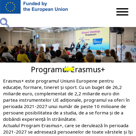
Mergi
la
conţinutul
principal
Programul Erasmus+
Previous
Next
Erasmus+ este programul Uniunii Europene pentru
educație, formare, tineret și sport. Cu un buget de 26,2
miliarde euro, complementat de 2,2 miliarde euro din
partea instrumentelor UE adiționale, programul va oferi în
perioada 2021-2027 unui număr de peste 10 milioane de
persoane posibilitatea de a studia, de a se forma și de a
dobândi experiență în străinătate.
Actualul Program Erasmus+, care se derulează în perioada
2021-2027 se adresează persoanelor de toate vârstele și își