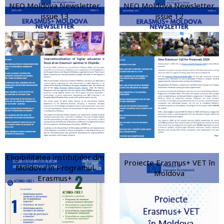
NEO Moldova Newsletter,
NEO Moldova Newsletter,
issue 13
issue 12
Eligibilitatea instituțiilor din
Proiecte Erasmus+ VET în
Moldova în Programul
Moldova
Erasmus+