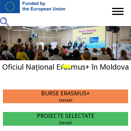
Mergi
la
conţinutul
principal
Oficiul Național Erasmus+ în Moldova
Previous
Next
BURSE ERASMUS+
Detalii
PROIECTE SELECTATE
Detalii