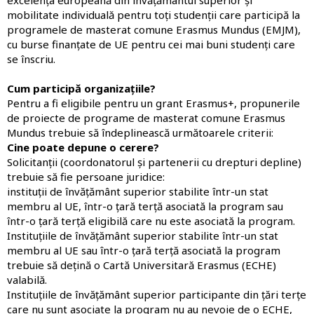
mobilitate individuală pentru toți studenții care participă la
programele de masterat comune Erasmus Mundus (EMJM),
cu burse finanțate de UE pentru cei mai buni studenți care
se înscriu.
Cum participă organizațiile?
Pentru a fi eligibile pentru un grant Erasmus+, propunerile
de proiecte de programe de masterat comune Erasmus
Mundus trebuie să îndeplinească următoarele criterii:
Cine poate depune o cerere?
Solicitanții (coordonatorul și partenerii cu drepturi depline)
trebuie să fie persoane juridice:
instituții de învățământ superior stabilite într-un stat
membru al UE, într-o țară terță asociată la program sau
într-o țară terță eligibilă care nu este asociată la program.
Instituțiile de învățământ superior stabilite într-un stat
membru al UE sau într-o țară terță asociată la program
trebuie să dețină o Cartă Universitară Erasmus (ECHE)
valabilă.
Instituțiile de învățământ superior participante din țări terțe
care nu sunt asociate la program nu au nevoie de o ECHE,