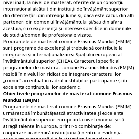
nivel înalt, la nivel de masterat, oferite de un consorțiu
internațional alcătuit din instituții de învățământ superior
din diferite țări din întreaga lume și, dacă este cazul, din alți
parteneri din domeniul învățământului și/sau din afara
acestuia, cu o experiență și interese specifice în domeniile
de studiu/domeniile profesionale vizate.
Programele de masterat comune Erasmus Mundus (EMJM)
sunt programe de excelență și trebuie să contribuie la
integrarea și internaționalizarea Spațiului european al
învățământului superior (EHEA). Caracterul specific al
programelor de masterat comune Erasmus Mundus (EMJM)
rezidă în nivelul lor ridicat de integrare/caracterul lor
„comun” accentuat în cadrul instituțiilor participante și în
excelența conținutului lor academic.
Obiectivele programelor de masterat comune Erasmus
Mundus (EMJM)
Programele de masterat comune Erasmus Mundus (EMJM)
urmăresc să îmbunătățească atractivitatea și excelența
învățământului superior european la nivel mondial și să
atragă talente în Europa, printr-o combinație de:
cooperare academică instituțională pentru a evidenția
excelența europeană din învățământul superior și