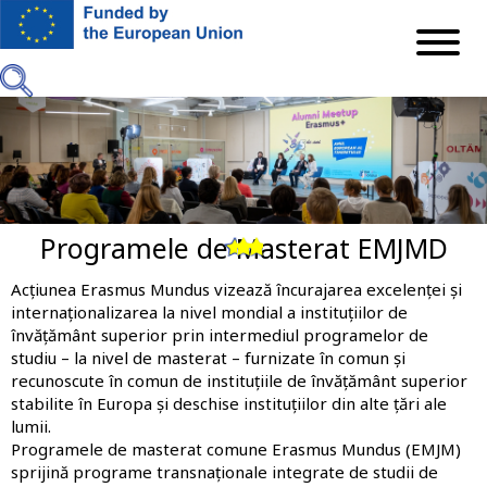
Mergi
la
conţinutul
principal
Programele de Masterat EMJMD
Previous
Next
Acțiunea Erasmus Mundus vizează încurajarea excelenței și
internaționalizarea la nivel mondial a instituțiilor de
învățământ superior prin intermediul programelor de
studiu – la nivel de masterat – furnizate în comun și
recunoscute în comun de instituțiile de învățământ superior
stabilite în Europa și deschise instituțiilor din alte țări ale
lumii.
Programele de masterat comune Erasmus Mundus (EMJM)
sprijină programe transnaționale integrate de studii de