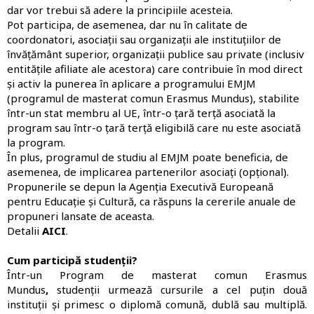
dar vor trebui să adere la principiile acesteia.
Pot participa, de asemenea, dar nu în calitate de
coordonatori, asociații sau organizații ale instituțiilor de
învățământ superior, organizații publice sau private (inclusiv
entitățile afiliate ale acestora) care contribuie în mod direct
și activ la punerea în aplicare a programului EMJM
(programul de masterat comun Erasmus Mundus), stabilite
într-un stat membru al UE, într-o țară terță asociată la
program sau într-o țară terță eligibilă care nu este asociată
la program.
În plus, programul de studiu al EMJM poate beneficia, de
asemenea, de implicarea partenerilor asociați (opțional).
Propunerile se depun la Agenția Executivă Europeană
pentru Educație și Cultură, ca răspuns la cererile anuale de
propuneri lansate de aceasta.
Detalii
AICI
.
Cum participă studenții?
Într-un Program de masterat comun Erasmus
Mundus
,
studenții urmează cursurile a cel puțin două
instituții și primesc o diplomă comună, dublă sau multiplă.