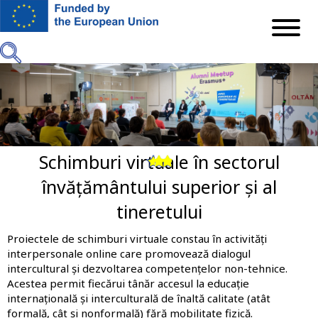
Mergi
la
conţinutul
principal
Schimburi virtuale în sectorul
Previous
Next
învățământului superior și al
tineretului
Proiectele de schimburi virtuale constau în activități
interpersonale online care promovează dialogul
intercultural și dezvoltarea competențelor non-tehnice.
Acestea permit fiecărui tânăr accesul la educație
internațională și interculturală de înaltă calitate (atât
formală, cât și nonformală) fără mobilitate fizică.