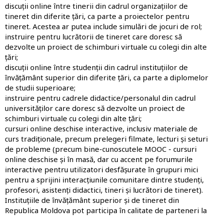
discuții online între tinerii din cadrul organizațiilor de
tineret din diferite țări, ca parte a proiectelor pentru
tineret. Acestea ar putea include simulări de jocuri de rol;
instruire pentru lucrătorii de tineret care doresc să
dezvolte un proiect de schimburi virtuale cu colegi din alte
țări;
discuții online între studenții din cadrul instituțiilor de
învățământ superior din diferite țări, ca parte a diplomelor
de studii superioare;
instruire pentru cadrele didactice/personalul din cadrul
universităților care doresc să dezvolte un proiect de
schimburi virtuale cu colegi din alte țări;
cursuri online deschise interactive, inclusiv materiale de
curs tradiționale, precum prelegeri filmate, lecturi și seturi
de probleme (precum bine-cunoscutele MOOC - cursuri
online deschise și în masă, dar cu accent pe forumurile
interactive pentru utilizatori desfășurate în grupuri mici
pentru a sprijini interacțiunile comunitare dintre studenți,
profesori, asistenți didactici, tineri și lucrători de tineret).
Instituțiile de învățământ superior și de tineret din
Republica Moldova pot participa în calitate de parteneri la