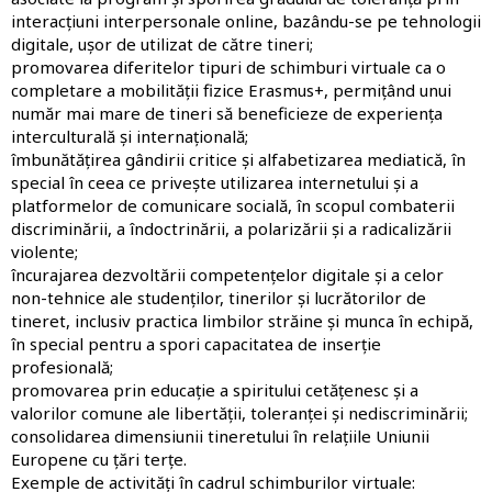
interacțiuni interpersonale online, bazându-se pe tehnologii
digitale, ușor de utilizat de către tineri;
promovarea diferitelor tipuri de schimburi virtuale ca o
completare a mobilității fizice Erasmus+, permițând unui
număr mai mare de tineri să beneficieze de experiența
interculturală și internațională;
îmbunătățirea gândirii critice și alfabetizarea mediatică, în
special în ceea ce privește utilizarea internetului și a
platformelor de comunicare socială, în scopul combaterii
discriminării, a îndoctrinării, a polarizării și a radicalizării
violente;
încurajarea dezvoltării competențelor digitale și a celor
non-tehnice ale studenților, tinerilor și lucrătorilor de
tineret, inclusiv practica limbilor străine și munca în echipă,
în special pentru a spori capacitatea de inserție
profesională;
promovarea prin educație a spiritului cetățenesc și a
valorilor comune ale libertății, toleranței și nediscriminării;
consolidarea dimensiunii tineretului în relațiile Uniunii
Europene cu țări terțe.
Exemple de activități în cadrul schimburilor virtuale: