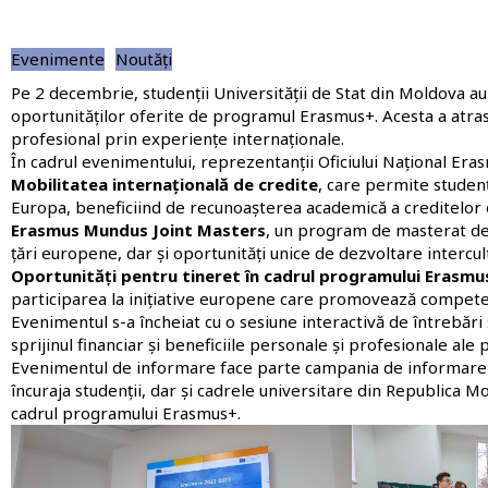
Evenimente
Noutăți
Pe 2 decembrie, studenții Universității de Stat din Moldova a
oportunităților oferite de programul Erasmus+. Acesta a atras
profesional prin experiențe internaționale.
În cadrul evenimentului, reprezentanții Oficiului Național Era
Mobilitatea internațională de credite
, care permite studenț
Europa, beneficiind de recunoașterea academică a creditelor 
Erasmus Mundus Joint Masters
, un program de masterat de 
țări europene, dar și oportunități unice de dezvoltare intercul
Oportunități pentru tineret în cadrul programului Erasmu
participarea la inițiative europene care promovează competențe
Evenimentul s-a încheiat cu o sesiune interactivă de întrebări ș
sprijinul financiar și beneficiile personale și profesionale ale 
Evenimentul de informare face parte campania de informare 2
încuraja studenții, dar și cadrele universitare din Republica M
cadrul programului Erasmus+.