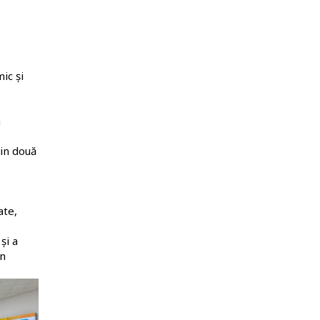
ic și
n
țin două
ate,
și a
în