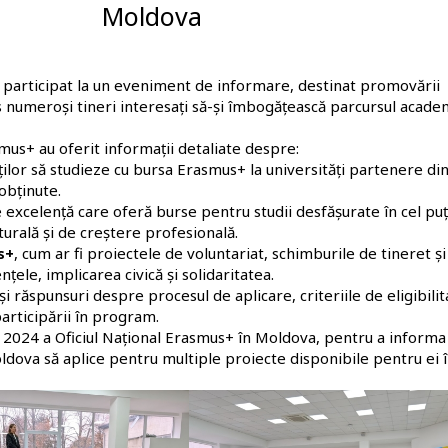
Moldova
u participat la un eveniment de informare, destinat promovării
 numeroși tineri interesați să-și îmbogățească parcursul academ
smus+ au oferit informații detaliate despre:
ilor să studieze cu bursa Erasmus+ la universități partenere di
obținute.
excelență care oferă burse pentru studii desfășurate în cel pu
turală și de creștere profesională.
s+
, cum ar fi proiectele de voluntariat, schimburile de tineret și
le, implicarea civică și solidaritatea.
i răspunsuri despre procesul de aplicare, criteriile de eligibilit
participării în program.
024 a Oficiul Național Erasmus+ în Moldova, pentru a informa 
oldova să aplice pentru multiple proiecte disponibile pentru ei 