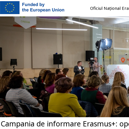
Mergi
Oficiul Național E
la
conţinutul
principal
Campania de informare Erasmus+: oport
Previous
Next