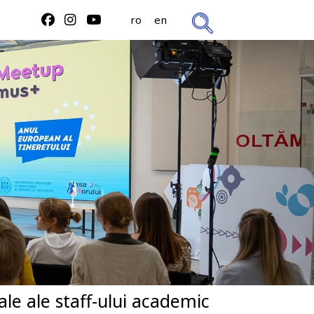
ro
en
le ale staff-ului academic