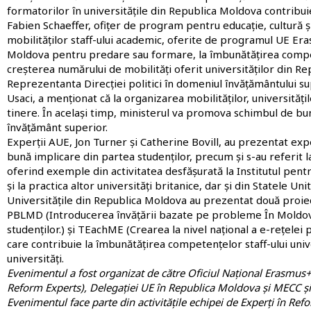
formatorilor în universitățile din Republica Moldova contribu
Fabien Schaeffer, ofițer de program pentru educație, cultură ș
mobilităților staff-ului academic, oferite de programul UE Er
Moldova pentru predare sau formare, la îmbunătățirea compete
creșterea numărului de mobilități oferit universităților din R
Reprezentanta Direcției politici în domeniul învățământului supe
Usaci, a menționat că la organizarea mobilităților, universități
tinere. În același timp, ministerul va promova schimbul de bune
învățământ superior.
Experții AUE, Jon Turner și Catherine Bovill, au prezentat expe
bună implicare din partea studenților, precum și s-au referit 
oferind exemple din activitatea desfășurată la Institutul pen
și la practica altor universități britanice, dar și din Statele Unit
Universitățile din Republica Moldova au prezentat două proie
PBLMD (Introducerea învățării bazate pe probleme În Moldova:
studenților.) și TEachME (Crearea la nivel național a e-rețele
care contribuie la îmbunătățirea competențelor staff-ului univ
universități.
Evenimentul a fost organizat de către Oficiul Național Erasmus
Reform Experts), Delegației UE în Republica Moldova și MECC și
Evenimentul face parte din activitățile echipei de Experți în 