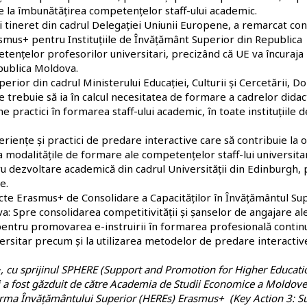
ie la îmbunătățirea competențelor staff-ului academic.
i tineret din cadrul Delegației Uniunii Europene, a remarcat con
asmus+ pentru Instituțiile de Învățământ Superior din Republica
nțelor profesorilor universitari, precizând că UE va încuraja
epublica Moldova.
rior din cadrul Ministerului Educației, Culturii și Cercetării, Do
le trebuie să ia în calcul necesitatea de formare a cadrelor didac
 practici în formarea staff-ului academic, în toate instituțiile d
riențe și practici de predare interactive care să contribuie la 
la modalitățile de formare ale competențelor staff-lui universita
tru dezvoltare academică din cadrul Universității din Edinburgh
e.
cte Erasmus+ de Consolidare a Capacităților în Învățământul Su
 Spre consolidarea competitivității și șanselor de angajare al
i pentru promovarea e-instruirii în formarea profesională contin
ersitar precum și la utilizarea metodelor de predare interactiv
+, cu sprijinul SPHERE (Support and Promotion for Higher Educati
 a fost găzduit de către Academia de Studii Economice a Moldove
Reforma Învățământului Superior (HEREs) Erasmus+ (Key Action 3: S