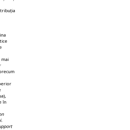
tribuția
ina
tice
e
o mai
r
, precum
perior
e
ua),
e în
on
i.
upport