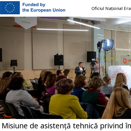
Mergi
Oficiul Național E
la
conţinutul
principal
Misiune de asistență tehnică privind 
Previous
Next