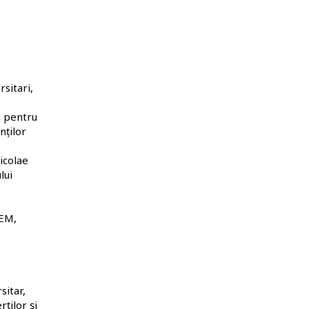
sitari,
i pentru
nților
icolae
lui
SEM,
sitar,
ților și