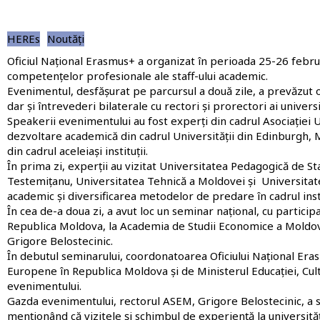
HEREs
Noutăți
Oficiul Național Erasmus+ a organizat în perioada 25-26 febru
competențelor profesionale ale staff-ului academic.
Evenimentul, desfășurat pe parcursul a două zile, a prevăzut o
dar și întrevederi bilaterale cu rectori și prorectori ai univer
Speakerii evenimentului au fost experți din cadrul Asociației U
dezvoltare academică din cadrul Universității din Edinburgh, Ma
din cadrul aceleiași instituții.
În prima zi, experții au vizitat Universitatea Pedagogică de S
Testemițanu, Universitatea Tehnică a Moldovei și Universitatea
academic și diversificarea metodelor de predare în cadrul inst
În cea de-a doua zi, a avut loc un seminar național, cu participa
Republica Moldova, la Academia de Studii Economice a Moldov
Grigore Belostecinic.
În debutul seminarului, coordonatoarea Oficiului Național Eras
Europene în Republica Moldova și de Ministerul Educației, Cult
evenimentului.
Gazda evenimentului, rectorul ASEM, Grigore Belostecinic, a su
menționând că vizitele și schimbul de experiență la universit