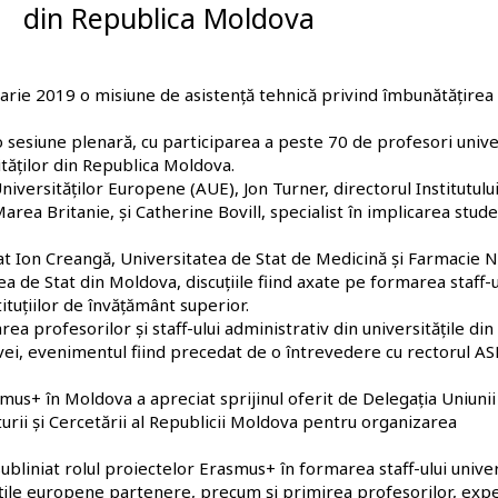
din Republica Moldova
arie 2019 o misiune de asistență tehnică privind îmbunătățirea
 sesiune plenară, cu participarea a peste 70 de profesori univer
sităților din Republica Moldova.
niversităților Europene (AUE), Jon Turner, directorul Institutulu
rea Britanie, și Catherine Bovill, specialist în implicarea stude
tat Ion Creangă, Universitatea de Stat de Medicină și Farmacie N
 de Stat din Moldova, discuțiile fiind axate pe formarea staff-u
ituțiilor de învățământ superior.
rea profesorilor și staff-ului administrativ din universitățile din
ei, evenimentul fiind precedat de o întrevedere cu rectorul A
mus+ în Moldova a apreciat sprijinul oferit de Delegația Uniunii
urii și Cercetării al Republicii Moldova pentru organizarea
bliniat rolul proiectelor Erasmus+ în formarea staff-ului univer
ățile europene partenere, precum și primirea profesorilor, exper