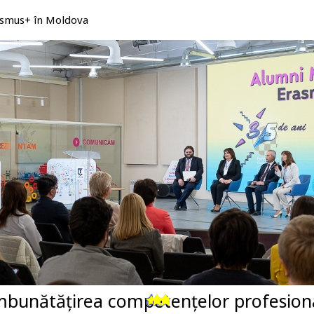
rasmus+ în Moldova
îmbunătățirea competențelor profesiona