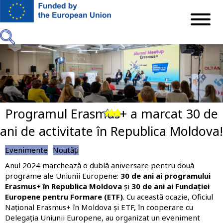
Mergi
la
conţinutul
principal
Programul Erasmus+ a marcat 30 de
Previous
Next
ani de activitate în Republica Moldova!
Evenimente
Noutăți
Anul 2024 marchează o dublă aniversare pentru două
programe ale Uniunii Europene:
30 de ani ai programului
Erasmus+ în Republica Moldova
și
30 de ani ai Fundației
Europene pentru Formare (ETF)
. Cu această ocazie, Oficiul
Național Erasmus+ în Moldova și ETF, în cooperare cu
Delegația Uniunii Europene, au organizat un eveniment