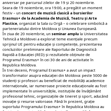
aniversar pe parcursul zilelor de 19 și 20 noiembrie.
Seara de 19 noiembrie, ora 19:00, a pregătit un moment
festiv – un
concert de muzică clasică a bursierilor
Erasmus+ de la Academia de Muzică, Teatru și Arte
Plastice
, organizat la Sala cu Orgă – o celebrare simbolică a
parteneriatului dintre Moldova și Uniunea Europeană.
În ziua de 20 noiembrie, un
seminar
amplu
la Universitatea
Tehnică a Moldovei a explorat teme esențiale precum
sprijinul UE pentru educație și competențe, prezentarea
concluziilor preliminare ale Raportului de Diagnostică
Rapidă a Educației (RED) și rezultatele obținute de
Programul Erasmus+ în cei 30 de ani de activitate în
Republica Moldova.
În trei decenii, Programul Erasmus+ a avut un impact
transformator asupra educației din Moldova: peste 5000 de
studenți și profesori au beneficiat de mobilități academice
internaționale, iar numeroase proiecte educaționale au fost
implementate în universitățile, instituțiile de învățământ
profesional tehnic, organizațiile de tineret și sport, aducând
inovație și resurse valoroase. Până în prezent, grație
suportului Programului Erasmus+ în Republica Moldova au