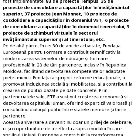
fost implementate:
83 de proiecte Tempus, 35 de
proiecte de consolidare a capacităților în învățământul
superior,
37 proiecte Jean Monnet, 10 proiecte de
cosdolidare a capacităților în domeniul VET, 6 proiecte
de consolidare a capacităților în domeniul tineretului, 3
proiecte de schimburi virtuale în sectorul
învățământului superior și al tineretului, etc.
Pe de altă parte, în cei 30 de ani de activitate, Fundația
Europeană pentru Formare a contribuit semnificativ la
modernizarea sistemelor de educație și formare
profesională în 28 de țări partenere, inclusiv în Republica
Moldova, facilitând dezvoltarea competențelor adaptate
pieței muncii. Fundația a sprijinit reforme educaționale, a
promovat incluziunea socială și mobilitatea, și a contribuit la
crearea de politici bazate pe date concrete. Prin
parteneriatele sale, ETF a susținut creșterea economică și
dezvoltarea capitalului uman, oferind expertiză valoroasă și
consolidând dialogul politic între statele membre și țările
partenere.
Această aniversare a devenit nu doar un prilej de celebrare,
ci și o oportunitate de a reflecta asupra modului în care
sprijinul Uniunii Europene a contribuit la transformarea