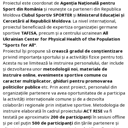
Proiectul este coordonat de
Agenția Națională pentru
Sport din România
și reunește ca parteneri din Republica
Moldova
Clubul Sportiv SPORTER
și
Ministerul Educației și
Cercetării al Republicii Moldova
. La nivel internațional,
proiectul beneficiază de expertiza organizației germane
sportive
TAFISA
, precum și a centrului ucrainean
All
Ukrainian Center for Physical Health of the Population
"Sports for All"
.
Proiectul își propune să
crească gradul de conștientizare
privind importanța sportului și a activității fizice pentru toți.
Acesta nu se limitează la instruirea personalului, dar include
și dezvoltarea unor
metodologii noi
,
materiale de
instruire online
,
evenimente sportive comune cu
caracter multiplicator
,
ghiduri pentru promovarea
politicilor publice
etc. Prin acest proiect, personalul din
organizațiile partenere va avea oportunitatea de a participa
la activități internaționale comune și de a dezvolta
colaborări regionale prin inițiative sportive. Metodologia de
instruire elaborată în cadrul proiectului
ACT RISE
va fi
testată pe aproximativ
200 de participanți
în sesiuni offline
și pe cel puțin
500 de participanți
din țările partenere și