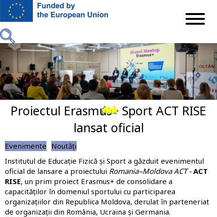
Mergi
la
conţinutul
principal
Proiectul Erasmus+ Sport ACT RISE
Previous
Next
lansat oficial
Evenimente
Noutăți
Institutul de Educație Fizică și Sport a găzduit evenimentul
oficial de lansare a proiectului
Romania–Moldova ACT -
ACT
RISE
, un prim proiect Erasmus+ de consolidare a
capacităților în domeniul sportului cu participarea
organizațiilor din Republica Moldova, derulat în parteneriat
de organizații din România, Ucraina și Germania.