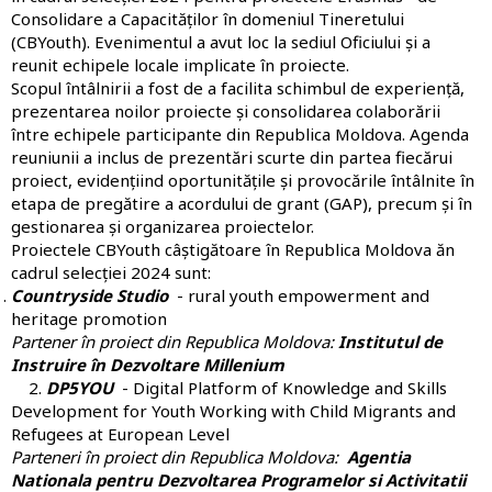
Consolidare a Capacităților în domeniul Tineretului
(CBYouth). Evenimentul a avut loc la sediul Oficiului și a
reunit echipele locale implicate în proiecte.
Scopul întâlnirii a fost de a facilita schimbul de experiență,
prezentarea noilor proiecte și consolidarea colaborării
între echipele participante din Republica Moldova. Agenda
reuniunii a inclus de prezentări scurte din partea fiecărui
proiect, evidențiind oportunitățile și provocările întâlnite în
etapa de pregătire a acordului de grant (GAP), precum și în
gestionarea și organizarea proiectelor.
Proiectele CBYouth câștigătoare în Republica Moldova ăn
cadrul selecției 2024 sunt:
Countryside Studio
- rural youth empowerment and
heritage promotion
Partener în proiect din Republica Moldova:
Institutul de
Instruire în Dezvoltare Millenium
2.
DP5YOU
- Digital Platform of Knowledge and Skills
Development for Youth Working with Child Migrants and
Refugees at European Level
Parteneri în proiect din Republica Moldova:
Agentia
Nationala pentru Dezvoltarea Programelor si Activitatii