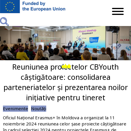
Mergi
la
conţinutul
principal
Reuniunea proiectelor CBYouth
Previous
Next
câștigătoare: consolidarea
parteneriatelor și prezentarea noilor
inițiative pentru tineret
Evenimente
Noutăți
Oficiul Național Erasmus+ în Moldova a organizat la 11
noiembrie 2024 reuniunea celor șase proiecte câștigătoare
în cadrul selecției 2024 pentru proiectele Erasmus+ de