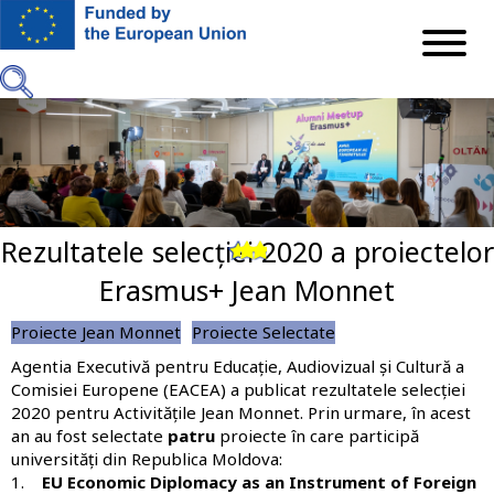
Mergi
la
conţinutul
principal
Rezultatele selecției 2020 a proiectelor
Previous
Next
Erasmus+ Jean Monnet
Proiecte Jean Monnet
Proiecte Selectate
Agentia Executivă pentru Educație, Audiovizual și Cultură a
Comisiei Europene (EACEA) a publicat
rezultatele selecției
2020 pentru Activitățile Jean Monnet
. Prin urmare, în acest
an au fost selectate
patru
proiecte în care participă
universități din Republica Moldova:
1.
EU Economic Diplomacy as an Instrument of Foreign