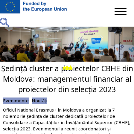
Mergi
la
conţinutul
principal
Ședință cluster a proiectelor CBHE din
Previous
Next
Moldova: managementul financiar al
proiectelor din selecția 2023
Evenimente
Noutăți
Oficiul Național Erasmus+ în Moldova a organizat la 7
noiembrie ședința de cluster dedicată proiectelor de
Consolidare a Capacităților în Învățământul Superior (CBHE),
selecția 2023. Evenimentul a reunit coordonatori și