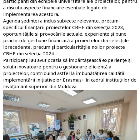
participanți din echipele universitare ale proiectelor, pentru
a discuta aspecte financiare esențiale legate de
implementarea acestora.
Agenda ședinței a inclus subiecte relevante, precum
specificul finanțării proiectelor CBHE din selecția 2023,
oportunitățile și provocările actuale, experiențe și bune
practici de gestiune financiară a proiectelor din selecțiile
lprecedente, precum și particularitățile noilor proiecte
CBHE din selecția 2024.
Participanții au avut ocazia să împărtășească experiențe și
soluții inovatoare pentru o gestionare eficientă a
proiectelor, contribuind astfel la îmbunătățirea calității
implementării inițiativelor Erasmus+ în cadrul instituțiilor de
învățământ superior din Moldova.