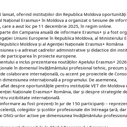
t lansat, oferind instituțiilor din Republica Moldova oportunități
iul Național Erasmus+ în Moldova
a organizat o
Sesiune de info
, care a avut loc
pe 11 decembrie 2025, în regim online
.
parte din
Campania anuală de informare Erasmus+
și a fost or
egației Uniunii Europene în Republica Moldova,
al
Ministerului E
l Republicii Moldova și al Agenției Naționale Erasmus+ România
esiunea s-a adresat
cadrelor administrative și didactice
din instit
 de participarea în proiecte europene.
ntului a inclus prezentarea
noutăților Apelului Erasmus+ 2026
aționale în domeniul învățământului profesional tehnic
, precum ș
 de colaborare internațională
, cu accent pe
proiectele de Conso
n dimensiunea internațională a programului. De asemenea,
u aflat despre
oportunitățile pentru instituțiile VET din Moldova 
enției Naționale Erasmus+ România
, dar și despre
strategiile d
ru vizibilitate internațională
.
informare au fost prezenți în jur de 150 participanți – reprezen
elență, colegiilor și școlilor profesionale din întreaga țară, dar 
ai ONG-urilor active pe dimensiunea învățământului professiona