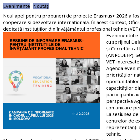
Evenimente
Noutăți
Noul apel pentru propuneri de proiecte
Erasmus+ 2026
a fos
cooperare și dezvoltare internațională. În acest context,
Ofic
dedicată instituțiilor din învățământul profesional tehnic (VET)
Imagine
Evenimentul e 
cu sprijinul
Del
și Cercetării a
(ANPCDEFP)
. S
VET interesate
Agenda evenime
priorităților n
oportunităților
capacităților
di
participanții a
perspectiva Ag
comunicare pent
La sesiunea de 
centrelor de exc
reprezentanți 
tehnic.