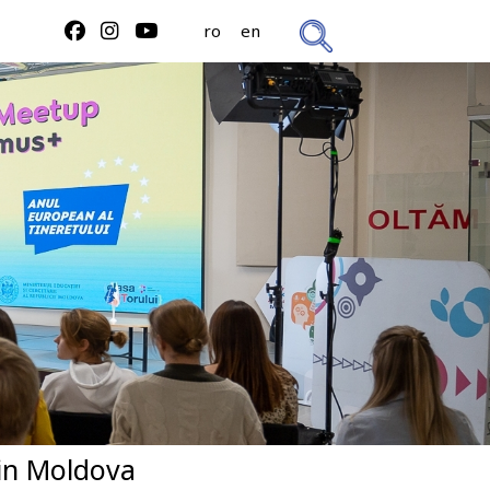
ro
en
din Moldova