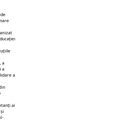
 de
rmare
ganizat
ducației
uțiile
, a
i a
lidare a
din
e
tanți ai
și
l-